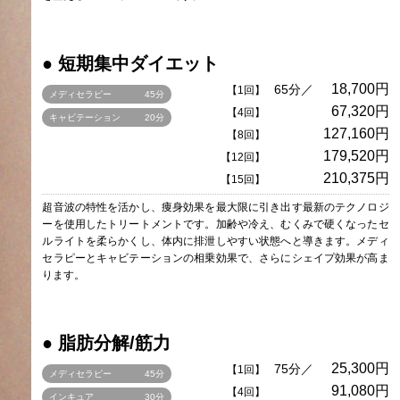
● 短期集中ダイエット
18,700円
65分／
【1回】
メディセラピー
45分
67,320円
【4回】
キャビテーション
20分
127,160円
【8回】
179,520円
【12回】
210,375円
【15回】
超音波の特性を活かし、痩身効果を最大限に引き出す最新のテクノロジ
ーを使用したトリートメントです。加齢や冷え、むくみで硬くなったセ
ルライトを柔らかくし、体内に排泄しやすい状態へと導きます。メディ
セラピーとキャビテーションの相乗効果で、さらにシェイプ効果が高ま
ります。
● 脂肪分解/筋力
25,300円
75分／
【1回】
メディセラピー
45分
91,080円
【4回】
インキュア
30分