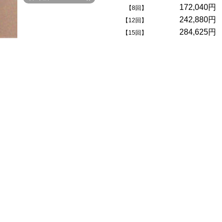
172,040円
【8回】
242,880円
【12回】
284,625円
【15回】
高周波の温熱効果により深部温度をあげ、脂肪の溶解を促します。心地
よい温熱トリートメントにより痩身が期待できるだけでなく、身体の冷
えを改善することで様々なトラブルを未然に防ぐサポートもしていきま
す。肌本来の働きもサポートし、肌の内側から肌質を改善へ導きます。
インキュアとメディセラピーの相乗効果で、さらにシェイプ効果が高ま
ります。
※表示価格は全て税込です
MENU