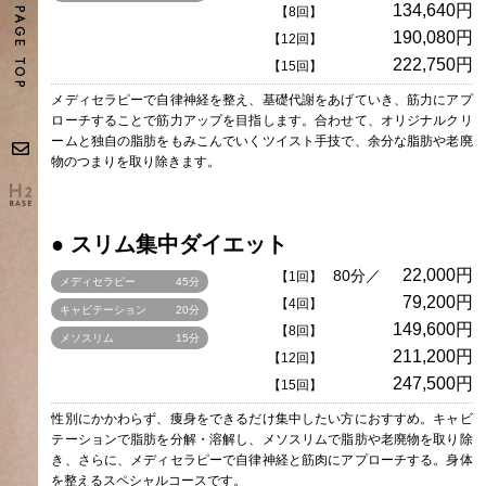
134,640円
【8回】
PAGE TOP
190,080円
【12回】
222,750円
【15回】
メディセラピーで自律神経を整え、基礎代謝をあげていき、筋力にアプ
ローチすることで筋力アップを目指します。合わせて、オリジナルクリ
ームと独自の脂肪をもみこんでいくツイスト手技で、余分な脂肪や老廃
物のつまりを取り除きます。
● スリム集中ダイエット
22,000円
80分／
【1回】
メディセラピー
45分
79,200円
【4回】
キャビテーション
20分
149,600円
【8回】
メソスリム
15分
211,200円
【12回】
247,500円
【15回】
性別にかかわらず、痩身をできるだけ集中したい方におすすめ。キャビ
テーションで脂肪を分解・溶解し、メソスリムで脂肪や老廃物を取り除
き、さらに、メディセラピーで自律神経と筋肉にアプローチする。身体
を整えるスペシャルコースです。