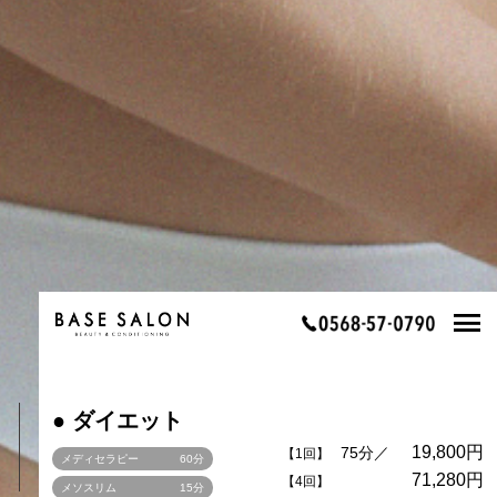
DIET
● ダイエット
19,800円
75分／
【1回】
メディセラピー
60分
71,280円
【4回】
メソスリム
15分